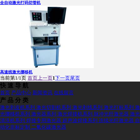
全自动激光打码切管机
高速线激光挪移机
当前第
1/1
页
首页
上一页
1
下一页
尾页
快 速 导 航
首页
产品中心
新闻资讯
在线留言
产 品 分 类
激光剥皮机系列
激光切割机系列
激光剥线系列
激光打标系列
激
光挪移机系列
激光器系列
激光焊接机系列
脉冲光纤激光器
激光
清洗机系列
焊接专用激光器
超声波焊接系列
连续光纤激光器
自
动化非标定制
二氧化碳激光器