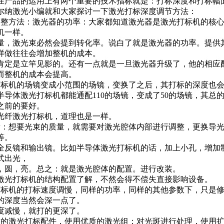
在产品的运用上有两个重要的技术指标就是：打标深度和打标幅
尔纳激光小编就和大家探讨一下激光打标深度调节方法：
调整方法：激光器的功率：大家都知道激光器是激光打标机的核
机一样。
量，激光束必然会提到转化率。说白了就是激光器的功率。提供
样做往往会增加整机的成本。
肯定是立竿见影的。还有一点就是一旦激光器升级了，他的相应
因而整机的成本会提高。
打标机的场镜变成小范围的场镜，变换了之后，其打标的深度也
半导体激光打标机都能通配110的场镜，变成了50的场镜，其总
之前的要好。
光纤激光打标机，道理也是一样。
量：想要光束的质量，就需要对激光腔体内部进行调整，更换导
等。
全反镜和输出镜。比如半导体激光打标机的话，加上小孔，增加
式出光，
，圆，亮。总之：就是激光腔体的配置。进行改装。
激光打标机的结构配置了解，不然会得不偿失直接影响设备
打标机的打标速度调慢，同样的功率，同样的其他参数下，只是
的深度当然会深一点了。
速度减慢，就打的更深了。
质的激光打标配件，使用优质的激光组：对光斑进行处理，使用