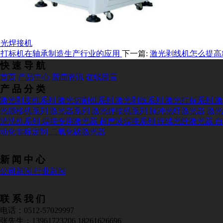
激光焊接机
光打标机在轴承制造生产行业的应用
下一篇:
激光剥线机怎么提高
快 速 导 航
首页
产品中心
新闻资讯
在线留言
产 品 分 类
激光剥皮机系列
激光切割机系列
激光剥线系列
激光打标系列
激
光挪移机系列
激光器系列
激光焊接机系列
脉冲光纤激光器
激光
清洗机系列
焊接专用激光器
超声波焊接系列
连续光纤激光器
自
动化非标定制
二氧化碳激光器
新 闻 中 心
公司新闻
行业新闻
联 系 我 们
电话：0512-57029997
张先生：13961723206 18261626696