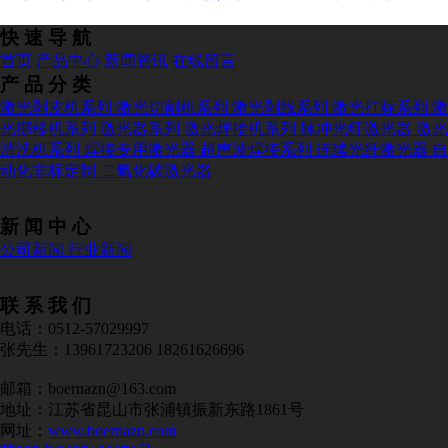
快 速 导 航
首页
产品中心
新闻资讯
在线留言
产 品 分 类
激光剥皮机系列
激光切割机系列
激光剥线系列
激光打标系列
激
光挪移机系列
激光器系列
激光焊接机系列
脉冲光纤激光器
激光
清洗机系列
焊接专用激光器
超声波焊接系列
连续光纤激光器
自
动化非标定制
二氧化碳激光器
新 闻 中 心
公司新闻
行业新闻
联 系 我 们
电话：0512-57029997
张先生：13961723206 18261626696
邮箱：boernazn@163.com
地址：江苏省昆山市张浦镇振新东路1861号
网址：
www.boernazn.com