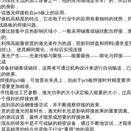
作为现在主流的加工设备之一，他的应用领域是非常广的，所以
他的身影，
说激光焊接机在pcb板上的应用。
焊接机高精度的特点，它在电子行业中的应用有着独特的优势，
b线路板的焊接问题。
能量比较集中且热影响区域小，一般采用锡膏或锡丝配合焊接，
生的。
是利用高能量密度的激光束作为热源，照射到焊盘和焊料(通常是
锡丝)上，使其瞬间熔化，冷却后实现连接
：激光产生——光束传输与聚焦——能量吸收——熔化与焊接—
完成
前需准备好锡膏或锡丝，这两者可通过机构设计来进行自动输送，
化的效果。
要焊接的pcb板，可放置在夹具上，但由于pcb板焊接时对精度要
时需要更加精准。
测试寻找最佳工艺参数，激光功率的大小决定输入能量的大小，过
一个很好的焊接效果，
从低到高的远侧慢慢尝试，并不断观察焊接的效果。
注意的是激光照射时长，激光时长也是影响焊接效果的重要因素
面的测试设置，最终才能形成想要的焊接效果。
在现在的研发中是不可或缺的精密设备，通过不断地尝试，才能
，其高精度的特点也是电子行业“重用”他的原因。