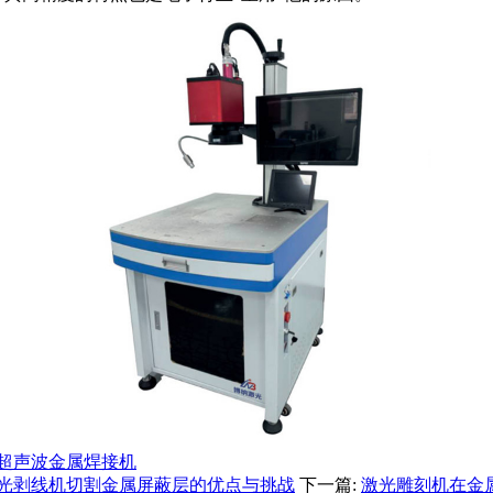
超声波金属焊接机
光剥线机切割金属屏蔽层的优点与挑战
下一篇:
激光雕刻机在金